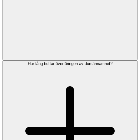
Hur lång tid tar överföringen av domännamnet?