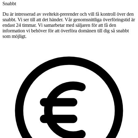
Snabbt
Du är intresserad av sveltekit-prerender och vill få kontroll över den
snabbt. Vi ser till att det händer. Vår genomsnittliga överföringstid är
endast 24 timmar. Vi samarbetar med säljaren för att få den
information vi behöver för att överföra domänen till dig så snabbt
som möjligt.